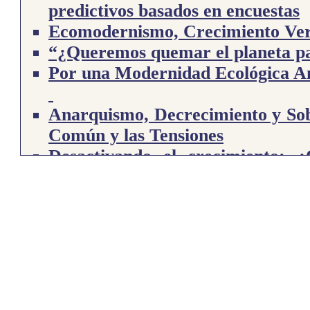
predictivos basados en encuestas
Ecomodernismo, Crecimiento Verd
“¿Queremos quemar el planeta par
Por una Modernidad Ecológica An
Anarquismo, Decrecimiento y Sobe
Común y las Tensiones
Desactivando el crecimiento: 
movimientos energéticos insurgen
El Decrecimiento y la política an
relaciones territoriales de cuidad
¿Puede ser la naturaleza nuestro 
Los Estilos de vida Materialistas
Confrontando la violencia: hacia 