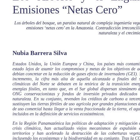
Emisiones “Netas Cero”
Los árboles del bosque, un paraíso natural de compleja ingeniería vege
emisiones ‘netas cero’ en la Amazonia. Contradicción irreconcilia
naturaleza y el crecimie
Nubia Barrera Silva
Estados Unidos, la Unión Europea y China, los países más contami
estado lejos de asumir los compromisos y metas de los objetivos de a
debían concretar en la reducción de gases efecto de invernadero (GEI). 
incremento, la cifra más alta de aquella alcanzada a finales del s
climáticas del Norte se debaten en la retórica de la transición ener
energías fósiles, en tanto que, en el Sur global dispersan sinnúmero 
ONG conservacionistas y fondos de inversión privados dedicados 
naturaleza. En su conjunto, revenden los créditos de carbono a tercer
sustituyen las tierras fértiles de uso agrícola por grandes plantaciones 
de uso comercial hasta llegar a la venta fraccionada de la tierra, el agua
incluidos en la definición de servicios ecosistémicos.
En la Región Panamazónica las políticas de adaptación y mitigación d
crisis climática, han actualizado viejos mecanismos de expulsión 
territorios y han acelerado la destrucción de las coberturas vegeta
incluyendo los ecosistemas y la biodiversidad en su conjunto. Tras la C