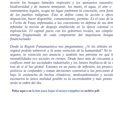
recorre los bosques húmedos tropicales y los santuarios naturale
biodiversidad y de manera semejante, los mares, el agua, el aire o l
instrumentos legales, ocupa un lugar preferente la concesión, otra form
de los pueblos indígenas. Ésta se define como la acción o efect
disposición, hacer disponible; consentimiento, permiso. Es el caso de
o Fecho de Pasto enfrentadas a las concesiones en defensa de sus der
refrendar la noción de despojo establecida en la época colonial c
explotación. El capital pacta con los gobiernos locales, sus cómplic
entrega fragmentada de cada componente del majestuoso bosque
financiarizado.
Desde la Región Panamazónica nos preguntamos, ¿Si los árboles en 
vegetal podrán sobrevivir a la sexta extinción de la humanidad? No lo
seguros, la extinción nos anuncia y también nos previene en qué h
inestabilidades eco sociales en ciernes. Desde hace más de cincuenta 
conflicto entre las sociedades industriales y los limites biofísicos de la
tras de sí al Sur global. Estamos en un punto de inflexión, las proyecc
políticos se confunden y toman decisiones contrarias a las peticiones 
bajo la avalancha de hechos climáticos, medioambientales y sociale
escenarios la única realidad posible es la incertidumbre y más pronto 
serán la orden del día.
Pulsa aquí o en
la foto para bajar el ensayo completo en
archivo pdf.